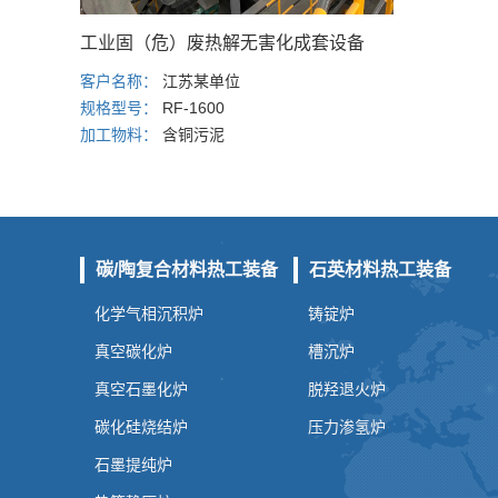
工业固（危）废热解无害化成套设备
客户名称：
江苏某单位
规格型号：
RF-1600
加工物料：
含铜污泥
碳/陶复合材料热工装备
石英材料热工装备
化学气相沉积炉
铸锭炉
真空碳化炉
槽沉炉
真空石墨化炉
脱羟退火炉
碳化硅烧结炉
压力渗氢炉
石墨提纯炉