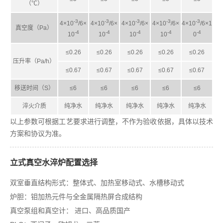
（℃）
-3
-3
-3
-3
-3
4×10
/6×
4×10
/6×
4×10
/6×
4×10
/6×
4×10
/6×1
真空度（Pa）
-4
-4
-4
-4
-4
10
10
10
10
0
≤0.26
≤0.26
≤0.26
≤0.26
≤0.26
压升率（Pa/h）
≤0.67
≤0.67
≤0.67
≤0.67
≤0.67
移送时间（S）
≤6
≤6
≤6
≤6
≤6
淬火介质
纯净水
纯净水
纯净水
纯净水
纯净水
以上参数可根据工艺要求进行调整，不作为验收依据，具体以技术
方案和协议为准。
立式真空水淬炉配置选择
双室垂直结构形式：整体式、加热室移动式、水槽移动式
炉胆：钼加热元件与全金属隔热屏合成结构
真空泵组和真空计： 进口、高品质国产