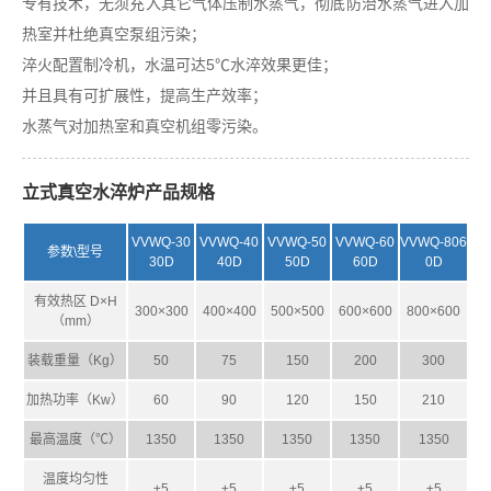
专有技术，无须充入其它气体压制水蒸气，彻底防治水蒸气进入加
热室并杜绝真空泵组污染；
淬火配置制冷机，水温可达5℃水淬效果更佳；
并且具有可扩展性，提高生产效率；
水蒸气对加热室和真空机组零污染。
立式真空水淬炉产品规格
VVWQ-30
VVWQ-40
VVWQ-50
VVWQ-60
VVWQ-806
参数\型号
30D
40D
50D
60D
0D
有效热区 D×H
300×300
400×400
500×500
600×600
800×600
（mm）
装载重量（Kg）
50
75
150
200
300
加热功率（Kw）
60
90
120
150
210
最高温度（℃）
1350
1350
1350
1350
1350
温度均匀性
±5
±5
±5
±5
±5