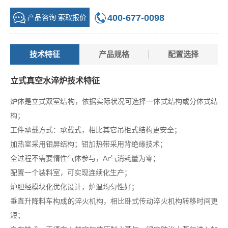
400-677-0098
产品咨询 索取报价
技术特征
产品规格
配置选择
立式真空水淬炉技术特征
炉体是立式双室结构，依据实际状况可选择一体式结构或分体式结
构；
工件承载方式：承载式，相比其它吊柜式结构更安全；
加热室采用钼屏结构；
钼加热带采用背绝缘技术；
全过程不需要惰性气体参与，Ar气消耗量为零；
配置一个装料室，可实现连续化生产；
炉胆经模块化优化设计，炉温均匀性好；
垂直升降料车构成的淬火机构，相比卧式传动淬火机构转移时间更
短；