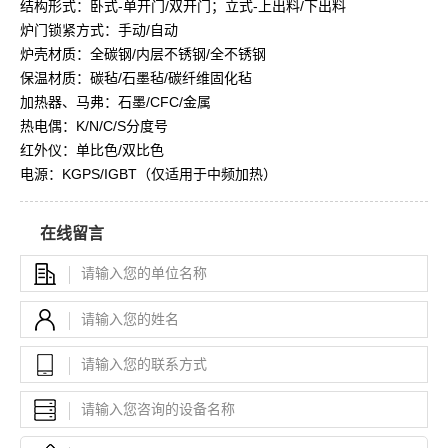
结构形式：卧式-单开门/双开门；立式-上出料/下出料
炉门锁紧方式：手动/自动
炉壳材质：全碳钢/内层不锈钢/全不锈钢
保温材质：碳毡/石墨毡/碳纤维固化毡
加热器、马弗：石墨/CFC/金属
热电偶：K/N/C/S分度号
红外仪：单比色/双比色
电源：KGPS/IGBT（仅适用于中频加热）
在线留言