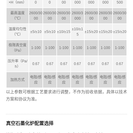
×H（mm）
0
0
00
000
000
000
500
最高温度
2600/30
2600/30
2600/30
2600/3
2600/30
2600/30
2600/30
（℃）
00
00
00
000
00
00
00
温度均匀性
±10/±1
±5/±10
±5/±10
±10/±15
±15/±20
±15/±20
±15/±20
（℃）
5
极限真空度
1-100
1-100
1-100
1-100
1-100
1-100
1-100
（Pa）
压升率（Pa/
0.67
0.67
0.67
0.67
0.67
0.67
0.67
h）
电阻/感
电阻/感
电阻/感
电阻/感
电阻/感
电阻/感
电阻/感
加热方式
应
应
应
应
应
应
应
以上参数可根据工艺要求进行调整，不作为验收依据，具体以技术
方案和协议为准。
真空石墨化炉配置选择