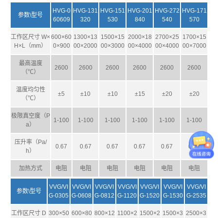
HVG-0
HVG-131
HVG-151
HVG-201
HVG-272
HVG-171
参数\型号
60609
320
530
840
540
570
工作区尺寸 W×
600×60
1300×13
1500×15
2000×18
2700×25
1700×15
H×L（mm）
0×900
00×2000
00×3000
00×4000
00×4000
00×7000
最高温度
2600
2600
2600
2600
2600
2600
（℃）
温度均匀性
±5
±10
±10
±15
±20
±20
（℃）
极限真空度（P
1-100
1-100
1-100
1-100
1-100
1-100
a）
压升率（Pa/
0.67
0.67
0.67
0.67
0.67
0.67
h）
加热方式
电阻
电阻
电阻
电阻
电阻
电阻
VVG/VI
VVG/VI
VVG/VI
VVG/VI
VV
G/VI
VV
G/VI
VV
G/VI
参数\型号
G-0305
G-0608
G-0812
G-1120
G-1520
G-1530
G-2535
工作区尺寸 D
300×50
600×80
800×12
1100×2
1500×2
1500×3
2500×3