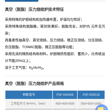
真空（脱脂）压力烧结炉技术特征
采用特殊的炉胆结构和加热器布置，炉温均匀性好；
采用特殊结构脱脂箱，密封效果好，脱脂完全，对炉内 元件无污
染；
具备柔性抽真空、真空烧结、压力烧结、微正压烧结、分压烧结、
负压脱脂、TOWAC脱脂、微正压脱脂等功能；
采用先进的隔热结构和材料，炉胆隔热性能好、蓄热少，比传统设
计节能20%以上；
适于工艺气氛：N
/Ar/H
。
2
2
真空（脱脂）压力烧结炉产品规格
参数/型号
PSF-040408
PSF-050518
工作区尺寸 W×H×L（mm）
400×400×800
500×500×1800