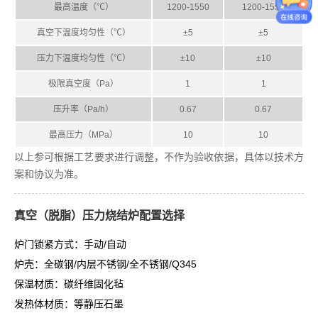
最高温度（℃）
1200-1550
1200-1550
真空下温度均匀性（℃）
±5
±5
压力下
温度均匀性（℃）
±10
±10
极限真空度（Pa）
1
1
压升率（Pa/h）
0.67
0.67
最高压力（MPa）
10
10
以上参可根据工艺要求进行调整，不作为验收依据，具体以技术方
案和协议为准。
真空（脱脂）压力烧结炉配置选择
炉门锁紧方式：手动/自动
炉壳：全碳钢/内层不锈钢/全不锈钢/Q345
保温材质：碳纤维固化毡
发热体材质：等静压石墨