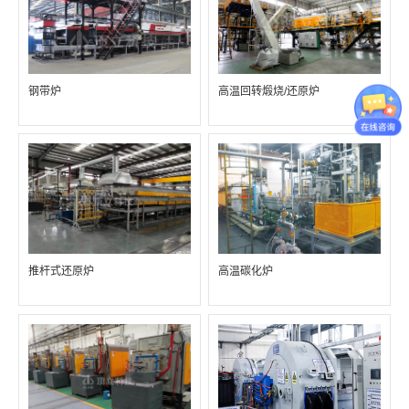
钢带炉
高温回转煅烧/还原炉
推杆式还原炉
高温碳化炉