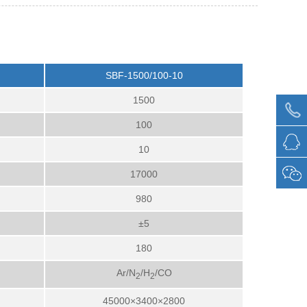
SBF-1500/100-10
1500
100
10
17000
980
±5
180
Ar/N
/H
/CO
2
2
45000×3400×2800