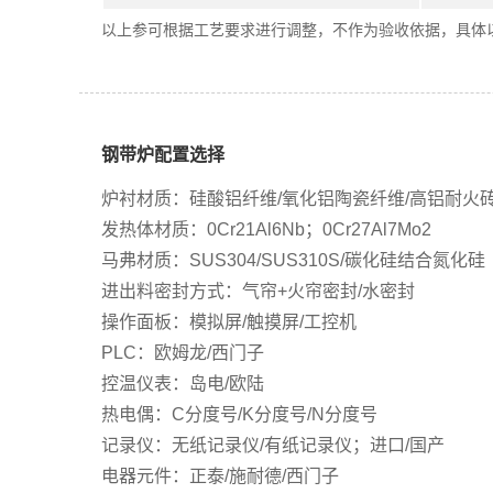
以上参可根据工艺要求进行调整，不作为验收依据，具体
钢带炉配置选择
炉衬材质：硅酸铝纤维/氧化铝陶瓷纤维/高铝耐火
发热体材质：0Cr21Al6Nb；0Cr27Al7Mo2
马弗材质：SUS304/SUS310S/碳化硅结合氮化硅
进出料密封方式：气帘+火帘密封/水密封
操作面板：模拟屏/触摸屏/工控机
PLC：欧姆龙/西门子
控温仪表：岛电/欧陆
热电偶：C分度号/K分度号/N分度号
记录仪：无纸记录仪/有纸记录仪；进口/国产
电器元件：正泰/施耐德/西门子