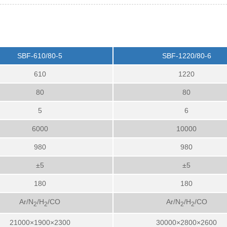
SBF-610/80-5
SBF-1220/80-6
610
1220
80
80
5
6
6000
10000
980
980
±5
±5
180
180
Ar/N
/H
/CO
Ar/N
/H
/CO
2
2
2
2
21000×1900×2300
30000×2800×2600