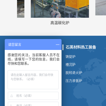
高温碳化炉
请您留言
碳/陶复合材料热工装备
石英材料热工装备
感谢您的关注，当前客服人员不在
化学气相沉积炉
铸锭炉
线，请填写一下您的信息，我们会
尽快和您联系。
真空碳化炉
槽沉炉
真空石墨化炉
脱羟退火炉
碳化硅烧结炉
压力渗氢炉
石墨提纯炉
热等静压炉