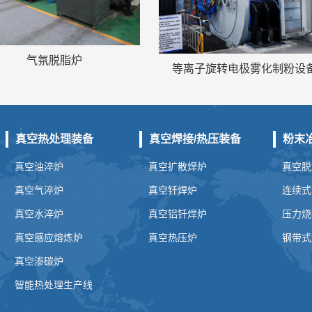
气氛脱脂炉
等离子旋转电极雾化制粉设备
真空热处理装备
真空焊接/热压装备
粉末
真空油淬炉
真空扩散焊炉
真空脱
真空气淬炉
真空钎焊炉
连续式
真空水淬炉
真空铝钎焊炉
压力烧
真空感应熔炼炉
真空热压炉
钢带式
真空渗碳炉
智能热处理生产线