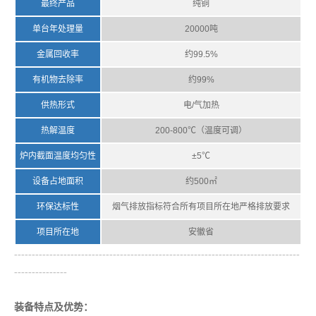
最终产品
纯铜
单台年处理量
20000吨
金属回收率
约99.5%
有机物去除率
约99%
供热形式
电/气加热
热解温度
200-800℃（温度可调）
炉内截面温度均匀性
±5℃
设备占地面积
约500㎡
环保达标性
烟气排放指标符合所有项目所在地严格排放要求
项目所在地
安徽省
---------------------------------------------------------------------------------
---------------
装备特点及优势：